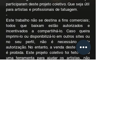
participaram deste projeto coletivo. Que seja útil
para artistas e profissionais de tatuagem.
-
Este trabalho não se destina a fins comerciais;
todos que baixam estão autorizados e
incentivados a compartilhá-lo. Caso queira
imprimi-lo ou disponibilizá-lo em outros sites ou
no seu perfil, não é necessário pedir
autorização. No entanto, a venda deste produto
é proibida. Este projeto coletivo foi feito como
uma ferramenta para ajudar os artistas, não
como um produto para obter lucro.
Espero que você goste! :)
Dowload here | E-book PDF
noart.business@gmail.com